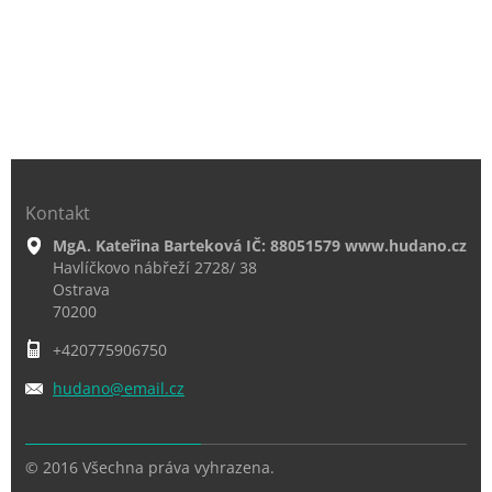
Kontakt
MgA. Kateřina Barteková IČ: 88051579 www.hudano.cz
Havlíčkovo nábřeží 2728/ 38
Ostrava
70200
+420775906750
hudano@e
mail.cz
© 2016 Všechna práva vyhrazena.